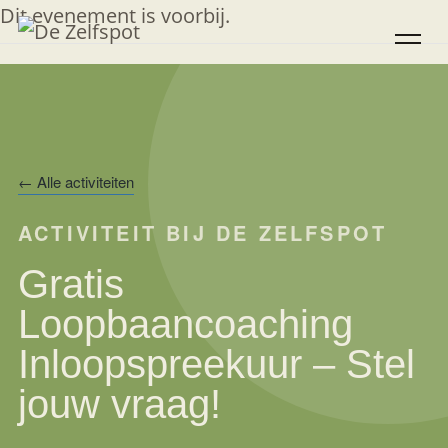
Doorgaan
Dit evenement is voorbij.
naar
inhoud
← Alle activiteiten
ACTIVITEIT BIJ DE ZELFSPOT
Gratis
Loopbaancoaching
Inloopspreekuur – Stel
jouw vraag!