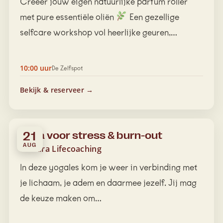
Creëer jouw eigen natuurlijke parfum roller
met pure essentiële oliën
Een gezellige
selfcare workshop vol heerlijke geuren,
ontspanning en creativiteit
10:00 uur
De Zelfspot
Bekijk & reserveer →
Yoga voor stress & burn-out
21
AUG
Tamara Lifecoaching
In deze yogales kom je weer in verbinding met
je lichaam, je adem en daarmee jezelf. Jij mag
de keuze maken om…