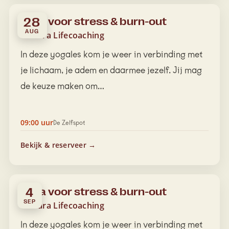
Yoga voor stress & burn-out
28
AUG
Tamara Lifecoaching
In deze yogales kom je weer in verbinding met
je lichaam, je adem en daarmee jezelf. Jij mag
de keuze maken om…
09:00 uur
De Zelfspot
Bekijk & reserveer →
Yoga voor stress & burn-out
4
SEP
Tamara Lifecoaching
In deze yogales kom je weer in verbinding met