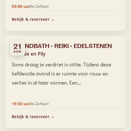
09:00 uur
De Zelfspot
Bekijk & reserveer →
SOUNDBATH • REIKI • EDELSTENEN
21
AUG
Désirée en Pily
Soms draag je verdriet in stilte. Tijdens deze
liefdevolle avond is er ruimte voor rouw en
verlies in al haar vormen. Een…
19:30 uur
De Zelfspot
Bekijk & reserveer →