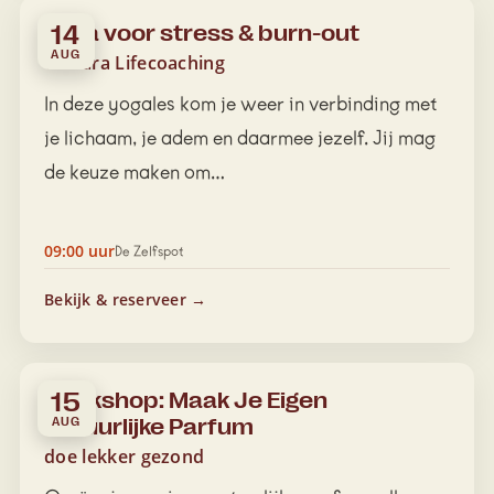
Yoga voor stress & burn-out
14
AUG
Tamara Lifecoaching
In deze yogales kom je weer in verbinding met
je lichaam, je adem en daarmee jezelf. Jij mag
de keuze maken om…
09:00 uur
De Zelfspot
Bekijk & reserveer →
Workshop: Maak Je Eigen
15
Natuurlijke Parfum
AUG
doe lekker gezond