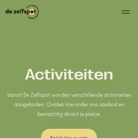
Doorgaan
naar
inhoud
Activiteiten
Vanuit De Zelfspot worden verschillende activiteiten
aangeboden. Ontdek hieronder ons aanbod en
bemachtig direct je plekje.
Bekijk hier events