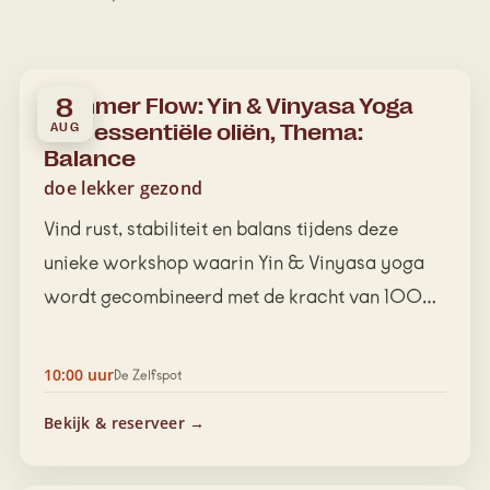
Summer Flow: Yin & Vinyasa Yoga
8
met essentiële oliën, Thema:
AUG
Balance
doe lekker gezond
Vind rust, stabiliteit en balans tijdens deze
unieke workshop waarin Yin & Vinyasa yoga
wordt gecombineerd met de kracht van 100%
pure…
10:00 uur
De Zelfspot
Bekijk & reserveer →