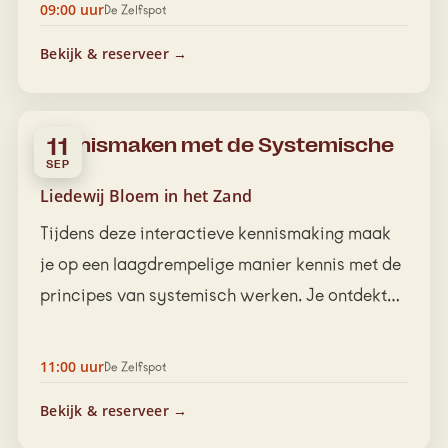
09:00 uur
De Zelfspot
Bekijk & reserveer →
Kennismaken met de Systemische
11
bril
SEP
Liedewij Bloem in het Zand
Tijdens deze interactieve kennismaking maak
je op een laagdrempelige manier kennis met de
principes van systemisch werken. Je ontdekt
hoe onzichtbare dynamieken…
11:00 uur
De Zelfspot
Bekijk & reserveer →