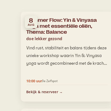
Summer Flow: Yin & Vinyasa
8
Yoga met essentiële oliën,
AUG
Thema: Balance
doe lekker gezond
Vind rust, stabiliteit en balans tijdens deze
unieke workshop waarin Yin & Vinyasa
yoga wordt gecombineerd met de kracht
van 100% pure…
10:00 uur
De Zelfspot
Bekijk & reserveer →