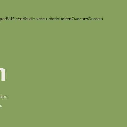
spot
Koffiebar
Studio verhuur
Activiteiten
Over ons
Contact
n
den.
.