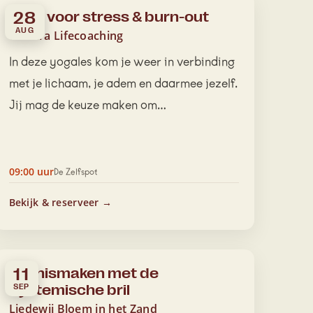
Yoga voor stress & burn-out
28
AUG
Tamara Lifecoaching
In deze yogales kom je weer in verbinding
met je lichaam, je adem en daarmee jezelf.
Jij mag de keuze maken om…
09:00 uur
De Zelfspot
Bekijk & reserveer →
Kennismaken met de
11
Systemische bril
SEP
Liedewij Bloem in het Zand