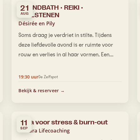
SOUNDBATH • REIKI •
21
EDELSTENEN
AUG
Désirée en Pily
Soms draag je verdriet in stilte. Tijdens
deze liefdevolle avond is er ruimte voor
rouw en verlies in al haar vormen. Een…
19:30 uur
De Zelfspot
Bekijk & reserveer →
Yoga voor stress & burn-out
11
SEP
Tamara Lifecoaching