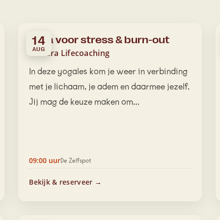
Yoga voor stress & burn-out
14
AUG
Tamara Lifecoaching
In deze yogales kom je weer in verbinding
met je lichaam, je adem en daarmee jezelf.
Jij mag de keuze maken om…
09:00 uur
De Zelfspot
Bekijk & reserveer →